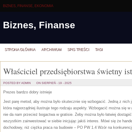
BIZNES, FINANSE, EKONOMIA
Biznes, Finanse
STRONA GŁÓWNA
ARCHIWUM
SPIS TREŚCI
TAGI
Właściciel przedsiębiorstwa świetny ist
POSTED BY ADMIN
ON SIERPIEŃ - 19 - 2025
Prezes bardzo dobry istnieje
Jest parę metod, aby można było skutecznie się wzbogacić. Jedną z nich 
która najporządniej ilustruje tego rodzaju aspekty. Wzbogacić można się w
nie da nam przecież bogactwa w gratisie. Żeby można było łatwiej dostąpić
wszystkim zainwestować w siebie inicjując jakiś interes. Mówi się że hande
dochodowy, niż ciężka praca na budowie – PO PW 1.4 Wzór na konkurencj