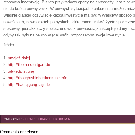
stosowna inwestycję. Biznes przykładowo oparty na sprzedaży, jest z pew
nie do końca pewny zysk. W pewnych sytuacjach konkurencja może zmiażd
Właśnie dlatego oczywiście każda inwestycja ma być w właściwy sposób p
nowościach, nowatorskich pomysłach, które mogą ułatwić życie społecze
stosowny, jednakże czy społeczeństwo z pewnością zaakceptuje dany towa
gdyby tak było na pewno więcej osób, rozpoczęłoby swoje inwestycje.
źródło:
———————————
1.
przejdź dalej
2.
http://thoma-stuttgart.de
3.
odwiedź stronę
4.
http://thoughtshigherthanmine.info
5.
http://tiao-qigong-taiji.de
CATEGORIES:
BIZNES, FINANSE, EKONOMIA
Comments are closed.